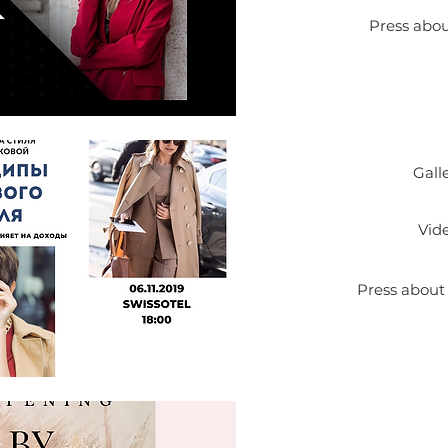
Press abou
Gall
Vid
Press about