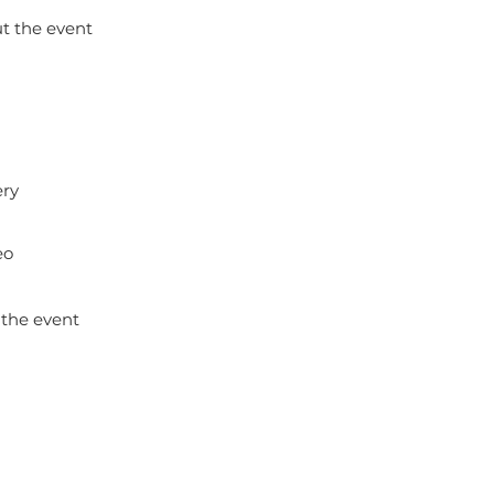
t the event
ery
eo
 the event