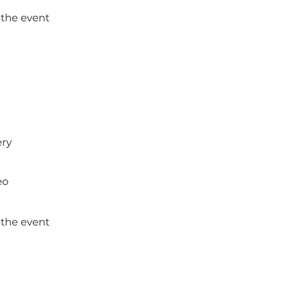
 the event
ery
eo
 the event