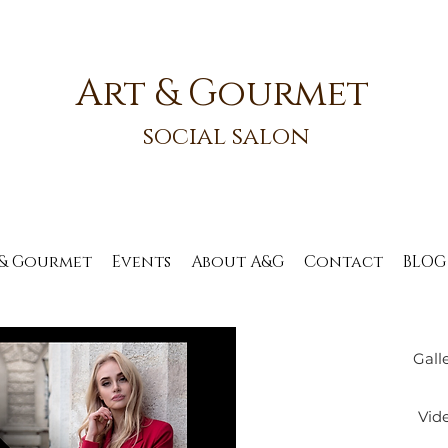
Art & Gourmet
social salon
 & Gourmet
Events
About A&G
Contact
BLOG
Gall
Vid