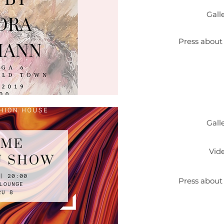
Gall
Press about
Gall
Vid
Press about