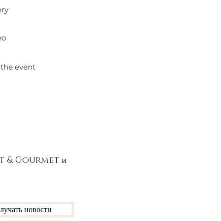
ery
eo
 the event
Art & Gourmet и
лучать новости