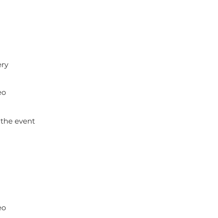
ery
eo
 the event
eo