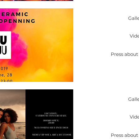
Gall
Vid
Press about
Gall
Vid
Press about