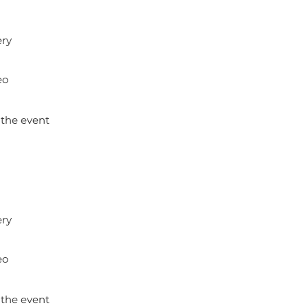
ery
eo
 the event
ery
eo
 the event