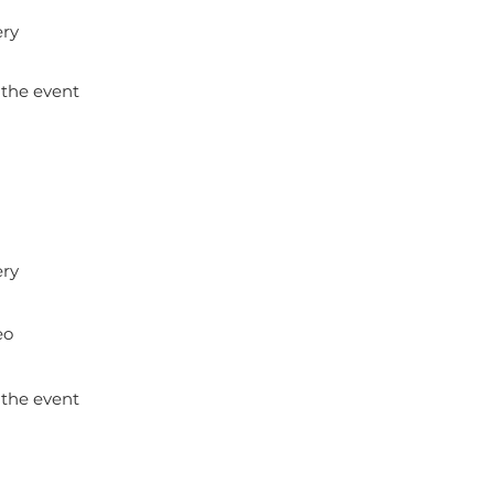
ery
 the event
ery
eo
 the event