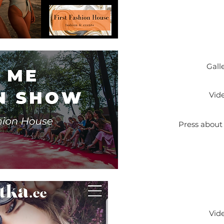
Gall
Vid
Press about
Vid