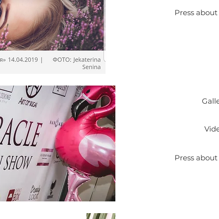
Press about
Gall
Vid
Press about