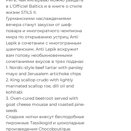
Риге, чьи интервью можно увидеть 
в L'Officiel Baltics и в книге о стиле 
жизни STILS II. 
Гурманскими наслаждениями 
вечера станут закуски от шеф-
повара и многократного чемпиона 
мира по открыванию устриц Anti 
Lepik в сочетании с многогранным 
шампанским. Anti Lepik вскружит 
вам голову необыкновенными 
сочетаниями вкусов в трех подачах:
1. Nordic-style beef tartar with parsley 
mayo and Jerusalem artichoke chips 
2. King scallop crudo with lightly 
marinated scallop roe, dill oil and 
kohlrabi 
3. Oven-cured beetroot served with 
goat cheese mousse and roasted pine-
seeds
Сладкие нотки внесут бесподобные 
пирожные Tassikogid и шоколадные 
произведения Chocoboutique. 