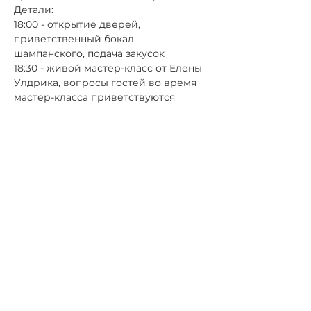
Детали:
18:00 - открытие дверей, 
приветственный бокал 
шампанского, подача закусок
18:30 - живой мастер-класс от Елены 
Улдрика, вопросы гостей во время 
мастер-класса приветствуются
21:00 окончание мероприятия
Цена билета:
79 евро - безалкогольная опция. 
Включает участие в мероприятии и 
розыгрыше от Haviland, закуски в 
трех подачах от Anti Lepik и сладкие 
закуски.
99 Eur - опция с шампанским. 
Включает участие в мероприятии и 
розыгрыше от Haviland, закуски в 
трех подачах от Anti Lepik и сладкие 
закуски.
**Бронирование подтверждается 
оплатой билета. Банковские 