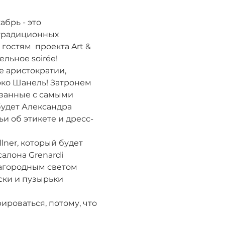
брь - это 
 традиционных 
остям  проекта Art & 
льное soirée! 
 аристократии, 
око Шанель! Затронем 
язанные с самыми 
удет Александра 
ьи об этикете и дресс-
ner, который будет 
алона Grenardi 
агородным светом 
ки и пузырьки 
ироваться, потому, что 