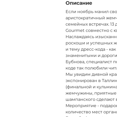
Описание
Если ноябрь манил свои
аристократичный жемчу
семейных встречах. 13 
Gourmet совместно с ю
Наслаждаясь изысканны
роскоши и успешных же
и тему дресс-кода - ка
знаменитыми и дороги
Бубнова, специалист по
коде так полюбили читат
Мы увидим дивной крас
экспонирован в Таллин
(финальной и кульмин
жемчужины, приятные 
шампанского сделают 
Мероприятие - подарок 
количество мест органи