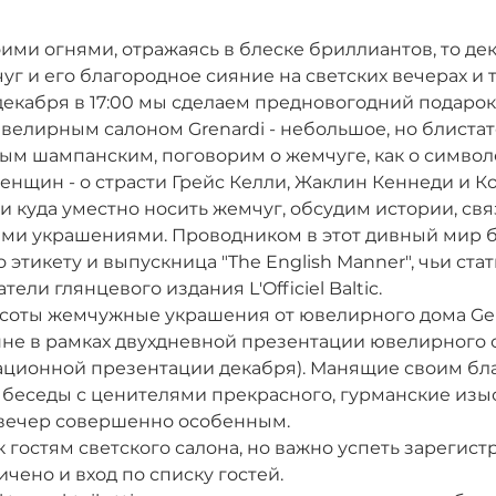
ми огнями, отражаясь в блеске бриллиантов, то дека
г и его благородное сияние на светских вечерах и
декабря в 17:00 мы сделаем предновогодний подарок г
велирным салоном Grenardi - небольшое, но блистате
м шампанским, поговорим о жемчуге, как о символе
нщин - о страсти Грейс Келли, Жаклин Кеннеди и К
к и куда уместно носить жемчуг, обсудим истории, св
ми украшениями. Проводником в этот дивный мир б
 этикету и выпускница "The English Manner", чьи стат
ели глянцевого издания L'Officiel Baltic.
оты жемчужные украшения от ювелирного дома Gell
не в рамках двухдневной презентации ювелирного с
ационной презентации декабря). Манящие своим бл
беседы с ценителями прекрасного, гурманские изыс
вечер совершенно особенным. 
гостям светского салона, но важно успеть зарегистр
чено и вход по списку гостей. 