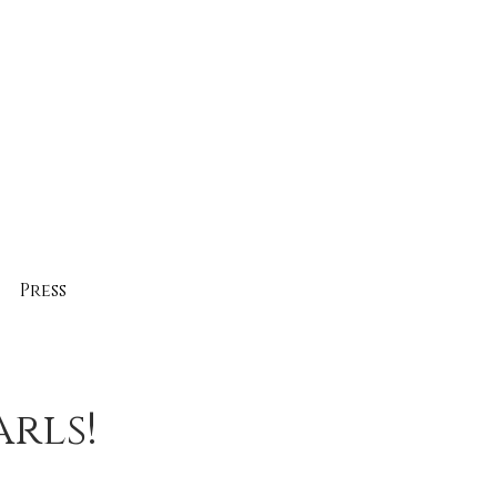
Press
arls!