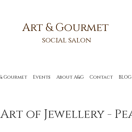
Art & Gourmet
social salon
 & Gourmet
Events
About A&G
Contact
BLOG
Art of Jewellery - Pe