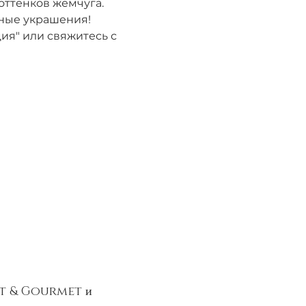
 оттенков жемчуга. 
ные украшения!
ия" или свяжитесь с 
Art & Gourmet и